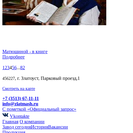
Матюшиной - в книге
Подробнее
1
2
3
4
5
6
...
82
, г. Златоуст, Парковый проезд,1
456227
Смотреть на карте
+7 (3513) 67-11-11
info@zlatmash.ru
С пометкой «Официальный запрос»
Vkontakte
Главная
О компании
Завод сегодня
История
Вакансии
Продукция