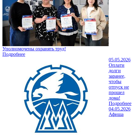
Уполномочены охранять труд!
Подробнее
05.05.2026
Оплати
долги
заранее,
чтобы
отпуск не
прошел
дома!
Подробнее
04.05.2026
Афиша