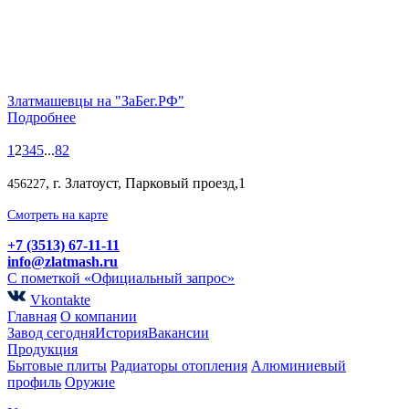
Златмашевцы на "ЗаБег.РФ"
Подробнее
1
2
3
4
5
...
82
, г. Златоуст, Парковый проезд,1
456227
Смотреть на карте
+7 (3513) 67-11-11
info@zlatmash.ru
С пометкой «Официальный запрос»
Vkontakte
Главная
О компании
Завод сегодня
История
Вакансии
Продукция
Бытовые плиты
Радиаторы отопления
Алюминиевый
профиль
Оружие