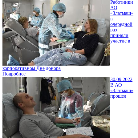
Работники
АО
«Златмаш»
в
очередной
раз
приняли
участие в
корпоративном Дне донора
Подробнее
30.09.2022
В АО
«Златмаш»
прошел