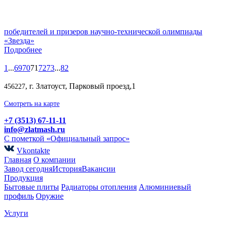
победителей и призеров научно-технической олимпиады
«Звезда»
Подробнее
1
...
69
70
71
72
73
...
82
, г. Златоуст, Парковый проезд,1
456227
Смотреть на карте
+7 (3513) 67-11-11
info@zlatmash.ru
С пометкой «Официальный запрос»
Vkontakte
Главная
О компании
Завод сегодня
История
Вакансии
Продукция
Бытовые плиты
Радиаторы отопления
Алюминиевый
профиль
Оружие
Услуги