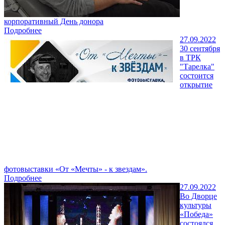
корпоративный День донора
Подробнее
27.09.2022
30 сентября
в ТРК
"Тарелка"
состоится
открытие
фотовыставки «От «Мечты» - к звездам».
Подробнее
27.09.2022
Во Дворце
культуры
«Победа»
состоялся