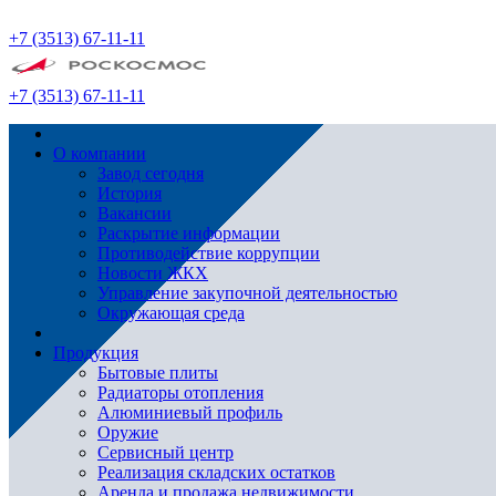
+7 (3513) 67-11-11
+7 (3513) 67-11-11
О компании
Завод сегодня
История
Вакансии
Раскрытие информации
Противодействие коррупции
Новости ЖКХ
Управление закупочной деятельностью
Окружающая среда
Продукция
Бытовые плиты
Радиаторы отопления
Алюминиевый профиль
Оружие
Сервисный центр
Реализация складских остатков
Аренда и продажа недвижимости