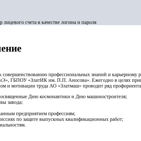
 лицевого счета в качестве логина и пароля
ление
к совершенствованию профессиональных знаний и карьерному р
 ГБПОУ «ЗлатИК им. П.П. Аносова». Ежегодно в целях привл
ом и мотивации труда АО «Златмаш» проводит ряд профориент
 посвященные Дню космонавтики и Дню машиностроителя;
вы завода;
ованным предприятием профессиям;
миссиях по защите выпускных квалификационных работ;
иальностям.