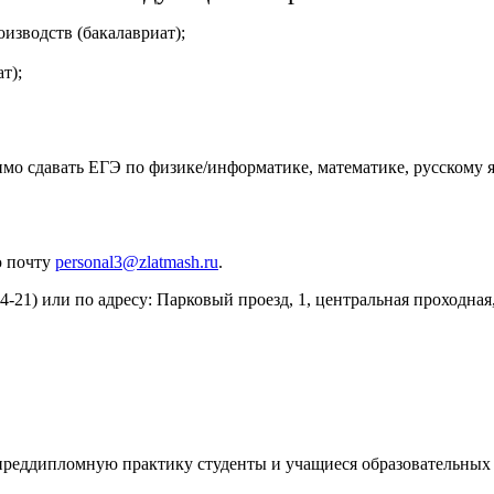
изводств (бакалавриат);
т);
имо сдавать ЕГЭ по физике/информатике, математике, русскому я
ю почту
personal3@zlatmash.ru
.
54-21) или по адресу: Парковый проезд, 1, центральная проходна
преддипломную практику студенты и учащиеся образовательных