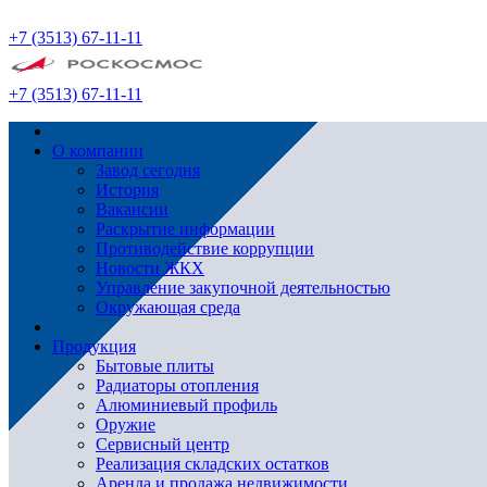
+7 (3513) 67-11-11
+7 (3513) 67-11-11
О компании
Завод сегодня
История
Вакансии
Раскрытие информации
Противодействие коррупции
Новости ЖКХ
Управление закупочной деятельностью
Окружающая среда
Продукция
Бытовые плиты
Радиаторы отопления
Алюминиевый профиль
Оружие
Сервисный центр
Реализация складских остатков
Аренда и продажа недвижимости