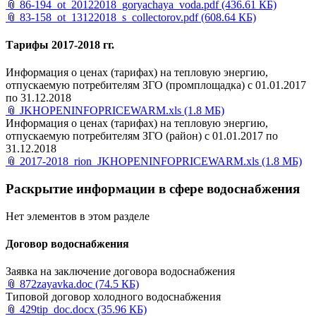
📎
86-194_ot_20122018_goryachaya_voda.pdf
(436.61 КБ)
📎
83-158_ot_13122018_s_collectorov.pdf
(608.64 КБ)
Тарифы 2017-2018 гг.
Информация о ценах (тарифах) на тепловую энергию,
отпускаемую потребителям ЗГО (промплощадка) с 01.01.2017
по 31.12.2018
📎
JKHOPENINFOPRICEWARM.xls
(1.8 МБ)
Информация о ценах (тарифах) на тепловую энергию,
отпускаемую потребителям ЗГО (район) с 01.01.2017 по
31.12.2018
📎
2017-2018_rion_JKHOPENINFOPRICEWARM.xls
(1.8 МБ)
Раскрытие информации в сфере водоснабжения
Нет элементов в этом разделе
Договор водоснабжения
Заявка на заключение договора водоснабжения
📎
872zayavka.doc
(74.5 КБ)
Типовой договор холодного водоснабжения
📎
429tip_doc.docx
(35.96 КБ)