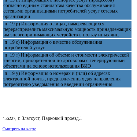
согласно единым стандартам качества обслуживания
сетевыми организациями потребителей услуг сетевых
организаций
п. 19 р) Информация о лицах, намеревающихся
перераспределить максимальную мощность принадлежащих
им энергопринимающих устройств в пользу иных лиц
п. 19 с) Информация о качестве обслуживания
потребителей услуг
п. 19 т) Информация об объеме и стоимости электрической
энергии, приобретенной по договорам с генерирующими
объектами на основе использования ВИЭ
п. 19 у) Информация о номерах и (или) об адресах
электронной почты, предназначенных для направления
потребителю уведомления о введении ограничения
, г. Златоуст, Парковый проезд,1
456227
Смотреть на карте