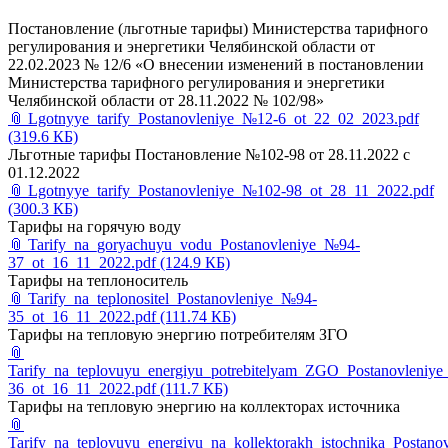
Постановление (льготные тарифы) Министерства тарифного
регулирования и энергетики Челябинской области от
22.02.2023 № 12/6 «О внесении изменений в постановлении
Министерства тарифного регулирования и энергетики
Челябинской области от 28.11.2022 № 102/98»
📎
Lgotnyye_tarify_Postanovleniye_№12-6_ot_22_02_2023.pdf
(319.6 КБ)
Льготные тарифы Постановление №102-98 от 28.11.2022 с
01.12.2022
📎
Lgotnyye_tarify_Postanovleniye_№102-98_ot_28_11_2022.pdf
(300.3 КБ)
Тарифы на горячую воду
📎
Tarify_na_goryachuyu_vodu_Postanovleniye_№94-
37_ot_16_11_2022.pdf
(124.9 КБ)
Тарифы на теплоноситель
📎
Tarify_na_teplonositel_Postanovleniye_№94-
35_ot_16_11_2022.pdf
(111.74 КБ)
Тарифы на тепловую энергию потребителям ЗГО
📎
Tarify_na_teplovuyu_energiyu_potrebitelyam_ZGO_Postanovleniy
36_ot_16_11_2022.pdf
(111.7 КБ)
Тарифы на тепловую энергию на коллекторах источника
📎
Tarify_na_teplovuyu_energiyu_na_kollektorakh_istochnika_Postan