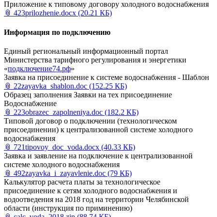
Приложение к типовому договору холодного водоснабжения
📎
423prilozhenie.docx
(20.21 КБ)
Информация по подключению
Единый региональный информационный портал
Министерства тарифного регулирования и энергетики
«
подключение74.рф
»
Заявка на присоединение к системе водоснабжения - Шаблон
📎
22zayavka_shablon.doc
(152.25 КБ)
Образец заполнения Заявки на тех присоединение
Водоснабжение
📎
223obrazec_zapolneniya.doc
(182.2 КБ)
Типовой договор о подключении (технологическом
присоединении) к централизованной системе холодного
водоснабжения
📎
721tipovoy_doc_voda.docx
(40.33 КБ)
Заявка и заявление на подключение к централизованной
системе холодного водоснабжения
📎
492zayavka_i_zayavlenie.doc
(79 КБ)
Калькулятор расчета платы за технологическое
присоединение к сетям холодного водоснабжения и
водоотведения на 2018 год на территории Челябинской
области (инструкция по приминению)
📎
calc_voda_2018.zip
(88.74 КБ)