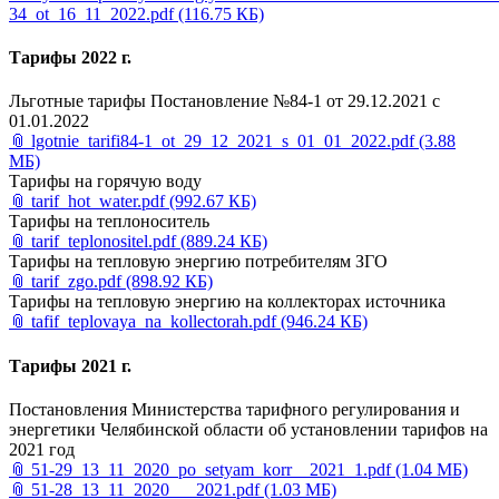
34_ot_16_11_2022.pdf
(116.75 КБ)
Тарифы 2022 г.
Льготные тарифы Постановление №84-1 от 29.12.2021 с
01.01.2022
📎
lgotnie_tarifi84-1_ot_29_12_2021_s_01_01_2022.pdf
(3.88
МБ)
Тарифы на горячую воду
📎
tarif_hot_water.pdf
(992.67 КБ)
Тарифы на теплоноситель
📎
tarif_teplonositel.pdf
(889.24 КБ)
Тарифы на тепловую энергию потребителям ЗГО
📎
tarif_zgo.pdf
(898.92 КБ)
Тарифы на тепловую энергию на коллекторах источника
📎
tafif_teplovaya_na_kollectorah.pdf
(946.24 КБ)
Тарифы 2021 г.
Постановления Министерства тарифного регулирования и
энергетики Челябинской области об установлении тарифов на
2021 год
📎
51-29_13_11_2020_po_setyam_korr__2021_1.pdf
(1.04 МБ)
📎
51-28_13_11_2020___2021.pdf
(1.03 МБ)