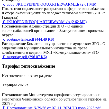
📎
copy_JKHOPENINFOQUARTERWARM.xls
(2.61 МБ)
Показатели подлежащие раскрытию в сфере теплоснабжения
и сфере оказания услуг по передаче тепловой энергии (2013 г.
I квартал)
📎
JKHOPENINFOQUARTERWARM.xls
(2.62 МБ)
Постановление Администрации ЗГО - О единой
теплоснабжающей организации в Златоустовском городском
округе
📎
postanovlenie.pdf
(444.49 КБ)
Распоряжение Комитета по управлению имуществом ЗГО - О
закреплении муниципального имущества на праве
хозяйственного ведения МУП «Коммунальные сети» ЗГО
📎
rasporiag.pdf
(296.07 КБ)
Тарифы теплоснабжение
Нет элементов в этом разделе
Тарифы 2025 г.
Постановления Министерства тарифного регулирования и
энергетики Челябинской области об установлении тарифов на
2025 год
📎
Постановление №79-56 от 07_11_2024 ТЭ корр 2025.pdf