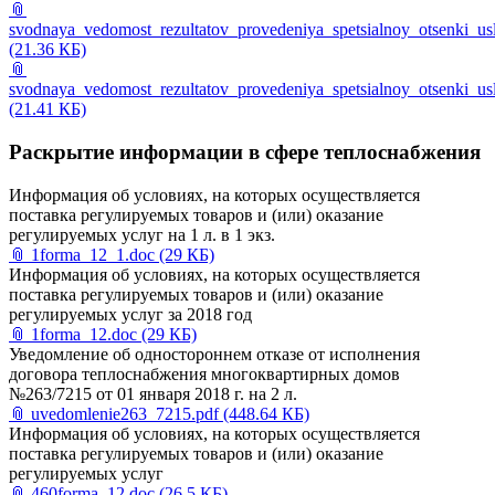
📎
svodnaya_vedomost_rezultatov_provedeniya_spetsialnoy_otsenki_us
(21.36 КБ)
📎
svodnaya_vedomost_rezultatov_provedeniya_spetsialnoy_otsenki_u
(21.41 КБ)
Раскрытие информации в сфере теплоснабжения
Информация об условиях, на которых осуществляется
поставка регулируемых товаров и (или) оказание
регулируемых услуг на 1 л. в 1 экз.
📎
1forma_12_1.doc
(29 КБ)
Информация об условиях, на которых осуществляется
поставка регулируемых товаров и (или) оказание
регулируемых услуг за 2018 год
📎
1forma_12.doc
(29 КБ)
Уведомление об одностороннем отказе от исполнения
договора теплоснабжения многоквартирных домов
№263/7215 от 01 января 2018 г. на 2 л.
📎
uvedomlenie263_7215.pdf
(448.64 КБ)
Информация об условиях, на которых осуществляется
поставка регулируемых товаров и (или) оказание
регулируемых услуг
📎
460forma_12.doc
(26.5 КБ)