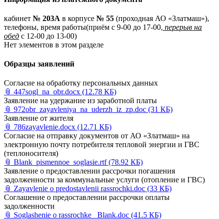
кабинет
№ 203А
в корпусе
№ 55
(проходная АО «Златмаш»),
телефоны, время работы(приём с 9-00 до 17-00,
перерыв на
обед
с 12-00 до 13-00)
Нет элементов в этом разделе
Образцы заявлений
Согласие на обработку персональных данных
📎
447sogl_na_obr.docx
(12.78 КБ)
Заявление на удержание из заработной платы
📎
972obr_zayavleniya_na_uderzh_iz_zp.doc
(31 КБ)
Заявление от жителя
📎
786zayavlenie.docx
(12.71 КБ)
Согласие на отправку документов от АО «Златмаш» на
электронную почту потребителя тепловой энергии и ГВС
(теплоносителя)
📎
Blank_pismennoe_soglasie.rtf
(78.92 КБ)
Заявление о предоставлении рассрочки погашения
задолженности за коммунальные услуги (отопление и ГВС)
📎
Zayavlenie o predostavlenii rassrochki.doc
(33 КБ)
Соглашение о предоставлении рассрочки оплаты
задолженности
📎
Soglashenie o rassrochke_ Blank.doc
(41.5 КБ)