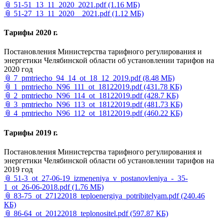
📎
51-51_13_11_2020_2021.pdf
(1.16 МБ)
📎
51-27_13_11_2020__2021.pdf
(1.12 МБ)
Тарифы 2020 г.
Постановления Министерства тарифного регулирования и
энергетики Челябинской области об установлении тарифов на
2020 год
📎
7_pmtriecho_94_14_ot_18_12_2019.pdf
(8.48 МБ)
📎
1_pmtriecho_N96_111_ot_18122019.pdf
(431.78 КБ)
📎
2_pmtriecho_N96_114_ot_18122019.pdf
(428.7 КБ)
📎
3_pmtriecho_N96_113_ot_18122019.pdf
(481.73 КБ)
📎
4_pmtriecho_N96_112_ot_18122019.pdf
(460.22 КБ)
Тарифы 2019 г.
Постановления Министерства тарифного регулирования и
энергетики Челябинской области об установлении тарифов на
2019 год
📎
51-3_ot_27-06-19_izmeneniya_v_postanovleniya_-_35-
1_оt_26-06-2018.pdf
(1.76 МБ)
📎
83-75_ot_27122018_teploenergiya_potribitelyam.pdf
(240.46
КБ)
📎
86-64_ot_20122018_teplonositel.pdf
(597.87 КБ)