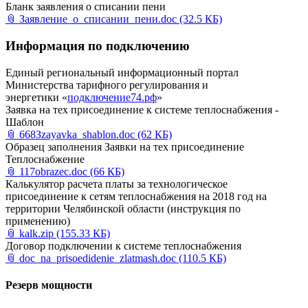
Бланк заявления о списании пени
📎
Заявление_о_списании_пени.doc
(32.5 КБ)
Информация по подключению
Единый региональный информационный портал
Министерства тарифного регулирования и
энергетики «
подключение74.рф
»
Заявка на тех присоединение к системе теплоснабжения -
Шаблон
📎
668Зzayavka_shablon.doc
(62 КБ)
Образец заполнения Заявки на тех присоединение
Теплоснабжение
📎
117obrazec.doc
(66 КБ)
Калькулятор расчета платы за технологическое
присоединение к сетям теплоснабжения на 2018 год на
территории Челябинской области (инструкция по
применению)
📎
kalk.zip
(155.33 КБ)
Договор подключении к системе теплоснабжения
📎
doc_na_prisoedidenie_zlatmash.doc
(110.5 КБ)
Резерв мощности