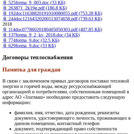
📎
525forma_9_003.doc
(33 КБ)
📎
263871_2k19g.pdf
(186.8 КБ)
📎
192doc11638820191010080055.pdf
(753.28 КБ)
📎
244doc12164320200113074658.pdf
(739.63 КБ)
2018
📎
114doc07786020180405050303.pdf
(407.85 КБ)
📎
137forma_9_2_kv_2018.doc
(34 КБ)
📎
774forma_9.doc
(32.5 КБ)
📎
629forma_9.doc
(33 КБ)
Договоры теплоснабжения
Памятка для граждан
В связи с заключением прямых договоров поставки тепловой
энергии и горячей воды, между ресурсоснабжающей
организацией и потребителями, собственникам помещений в
адрес АО «Златмаш» необходимо предоставить следующую
информацию:
фамилия, имя, отчество, дата рождения, реквизиты
документа, удостоверяющего личность, проживающих в
данном помещении, контактный телефон
документ, подтверждающий право собственности