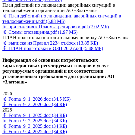
План действий по ликвидации аварийных ситуаций в
теплоснабжении организации АО «Златмаш»
📎
План действий по ликвидации аварийных ситуаций в
теплоснабжении.pdf
(5.88 МБ)
📎
приложения к Плану - тренировки.pdf
(7.02 МБ)
📎
Схемы оповещения.pdf
(1.97 МБ)
ПЛАН подготовки к отопительному периоду АО «Златмаш»
📎
выписка из Правил 2234 от.docx
(13.85 КБ)
📎
ПЛАН полготовки к ОЗП 26-27.pdf
(5.48 МБ)
Информация об основных потребительских
характеристиках регулируемых товаров и услуг
регулируемых организаций и их соответствии
установленным требованиям для организации: АО
«Златмаш»
2026
📎
Forma_9_1_2026.doc
(34.5 КБ)
📎
Forma_9_2_2026.doc
(34 КБ)
2025
📎
Forma_9_1_2025.doc
(34 КБ)
📎
Forma_9_2_2025.doc
(34 КБ)
📎
Forma_9_3_2025.doc
(34 КБ)
📎
Forma_9_4_2025.doc
(34 КБ)