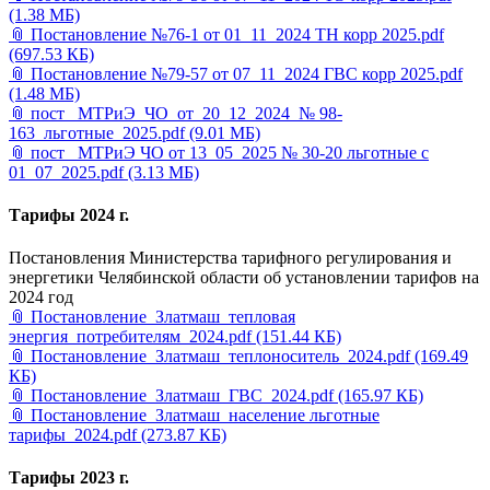
(1.38 МБ)
📎
Постановление №76-1 от 01_11_2024 ТН корр 2025.pdf
(697.53 КБ)
📎
Постановление №79-57 от 07_11_2024 ГВС корр 2025.pdf
(1.48 МБ)
📎
пост_ МТРиЭ_ЧО_от_20_12_2024_№ 98-
163_льготные_2025.pdf
(9.01 МБ)
📎
пост_ МТРиЭ ЧО от 13_05_2025 № 30-20 льготные с
01_07_2025.pdf
(3.13 МБ)
Тарифы 2024 г.
Постановления Министерства тарифного регулирования и
энергетики Челябинской области об установлении тарифов на
2024 год
📎
Постановление_Златмаш_тепловая
энергия_потребителям_2024.pdf
(151.44 КБ)
📎
Постановление_Златмаш_теплоноситель_2024.pdf
(169.49
КБ)
📎
Постановление_Златмаш_ГВС_2024.pdf
(165.97 КБ)
📎
Постановление_Златмаш_население льготные
тарифы_2024.pdf
(273.87 КБ)
Тарифы 2023 г.