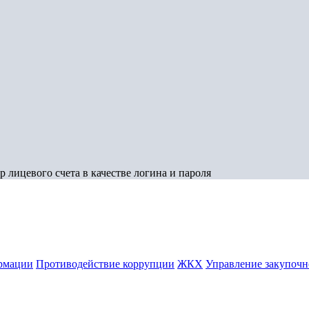
 лицевого счета в качестве логина и пароля
рмации
Противодействие коррупции
ЖКХ
Управление закупочн