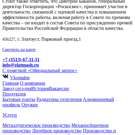
Стоит также отметить, что Дмитрий Баканов, генеральный
директор Госкорпорации «Роскосмос», принимает участие в
деятельности, связанной с оценкой качества и повышением
эффективности работы, включая работу в Совете по премиям
качества – он входит в состав Совета по присуждению премий
Правительства Российской Федерации в области качества.
, г. Златоуст, Парковый проезд,1
456227
Смотреть на карте
+7 (3513) 67-11-11
info@zlatmash.ru
С пометкой «Официальный запрос»
Vkontakte
Главная
О компании
Завод сегодня
История
Вакансии
Продукция
Бытовые плиты
Радиаторы отопления
Алюминиевый
профиль
Оружие
Услуги
Металлургическое производство
Механосборочное
производство
Литейное производство
Производство и