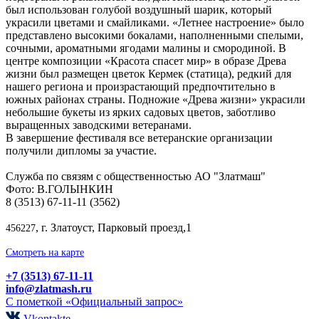
был использован голубой воздушный шарик, который
украсили цветами и смайликами. «Летнее настроение» было
представлено высокими бокалами, наполненными спелыми,
сочными, ароматными ягодами малины и смородиной. В
центре композиции «Красота спасет мир» в образе Древа
жизни был размещен цветок Кермек (статица), редкий для
нашего региона и произрастающий предпочтительно в
южных районах страны. Подножие «Древа жизни» украсили
небольшие букеты из ярких садовых цветов, заботливо
выращенных заводскими ветеранами.
В завершение фестиваля все ветеранские организации
получили дипломы за участие.
Служба по связям с общественностью АО "Златмаш"
Фото: В.ГОЛЫНКИН
8 (3513) 67-11-11 (3562)
, г. Златоуст, Парковый проезд,1
456227
Смотреть на карте
+7 (3513) 67-11-11
info@zlatmash.ru
С пометкой «Официальный запрос»
Vkontakte