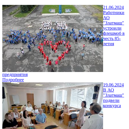
21.06.2024
Работники
АО
"Златмаш"
устроили
флешмоб в
честь 85-
летия
предприятия
Подробнее
19.06.2024
В АО
"Златмаш"
подвели
конкурса