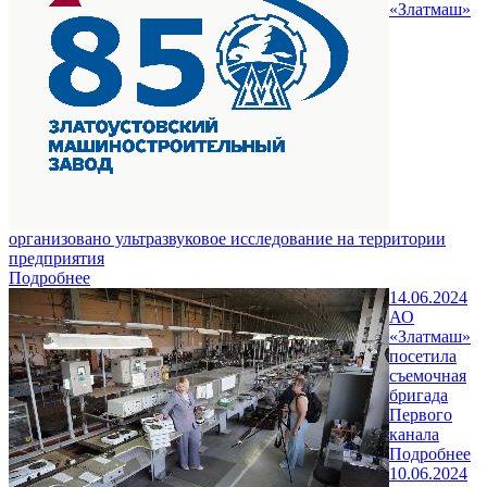
«Златмаш»
организовано ультразвуковое исследование на территории
предприятия
Подробнее
14.06.2024
АО
«Златмаш»
посетила
съемочная
бригада
Первого
канала
Подробнее
10.06.2024