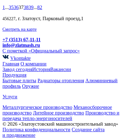
1
...
35
36
37
38
39
...
82
, г. Златоуст, Парковый проезд,1
456227
Смотреть на карте
+7 (3513) 67-11-11
info@zlatmash.ru
С пометкой «Официальный запрос»
Vkontakte
Главная
О компании
Завод сегодня
История
Вакансии
Продукция
Бытовые плиты
Радиаторы отопления
Алюминиевый
профиль
Оружие
Услуги
Металлургическое производство
Механосборочное
производство
Литейное производство
Производство и
передача тепло-энергоносителей
© 2026 «Златоустовский машиностроительный завод»
Политика конфиденциальности
Создание сайта
и продвижение