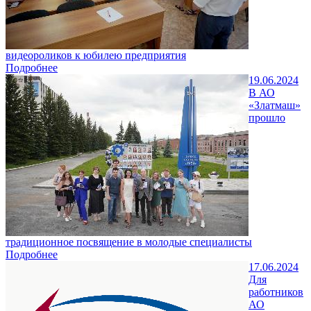
видеороликов к юбилею предприятия
Подробнее
19.06.2024
В АО
«Златмаш»
прошло
традиционное посвящение в молодые специалисты
Подробнее
17.06.2024
Для
работников
АО