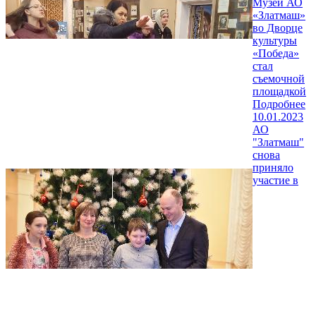
Музей АО
«Златмаш»
во Дворце
культуры
«Победа»
стал
съемочной
площадкой
Подробнее
10.01.2023
АО
"Златмаш"
снова
приняло
участие в