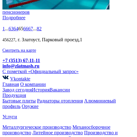
пенсионеров
Подробнее
1
...
63
64
65
66
67
...
82
, г. Златоуст, Парковый проезд,1
456227
Смотреть на карте
+7 (3513) 67-11-11
info@zlatmash.ru
С пометкой «Официальный запрос»
Vkontakte
Главная
О компании
Завод сегодня
История
Вакансии
Продукция
Бытовые плиты
Радиаторы отопления
Алюминиевый
профиль
Оружие
Услуги
Металлургическое производство
Механосборочное
производство
Литейное производство
Производство и