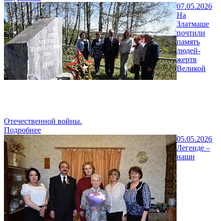
07.05.2026
На
Златмаше
почтили
память
людей-
жертв
Великой
Отечественной войны.
Подробнее
05.05.2026
Легенде –
наши