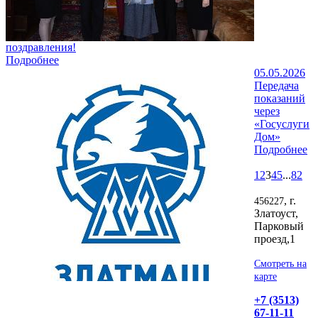
поздравления!
Подробнее
05.05.2026
Передача
показаний
через
«Госуслуги
Дом»
Подробнее
1
2
3
4
5
...
82
, г.
456227
Златоуст,
Парковый
проезд,1
Смотреть на
карте
+7 (3513)
67-11-11