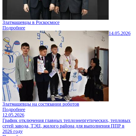
Златмашевцы в Роскосмосе
Подробнее
14.05.2026
Златмашевцы на состязании роботов
Подробнее
12.05.2026
График отключения главных теплоэнергетических, тепловых
сетей завода, ТЭЦ, жилого района для выполнения ППР в
2026 году