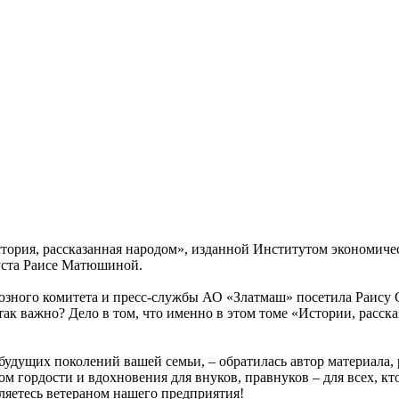
ория, рассказанная народом», изданной Институтом экономичес
уста Раисе Матюшиной.
оюзного комитета и пресс-службы АО «Златмаш» посетила Раису
так важно? Дело в том, что именно в этом томе «Истории, расс
 будущих поколений вашей семьи, – обратилась автор материала,
 гордости и вдохновения для внуков, правнуков – для всех, кт
ляетесь ветераном нашего предприятия!