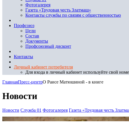
Фотогалерея
Газета «Трудовая честь Златмаш»
Контакты службы по связям с общественностью
Профсоюз
Цели
Состав
Документы
Профсоюзный дисконт
Контакты
Личный кабинет потребителя
Для входа в личный кабинет используйте свой номер
Главная
Пресс-центр
О Раисе Матюшиной - в книге
Новости
Новости
Служба 01
Фотогалерея
Газета «Трудовая честь Златм