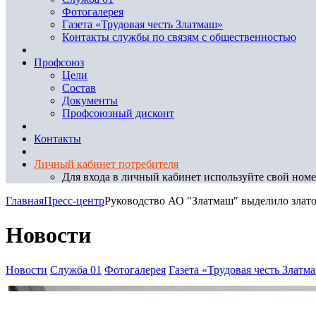
Фотогалерея
Газета «Трудовая честь Златмаш»
Контакты службы по связям с общественностью
Профсоюз
Цели
Состав
Документы
Профсоюзный дисконт
Контакты
Личный кабинет потребителя
Для входа в личный кабинет используйте свой номер
Главная
Пресс-центр
Руководство АО "Златмаш" выделило злат
Новости
Новости
Служба 01
Фотогалерея
Газета «Трудовая честь Златм