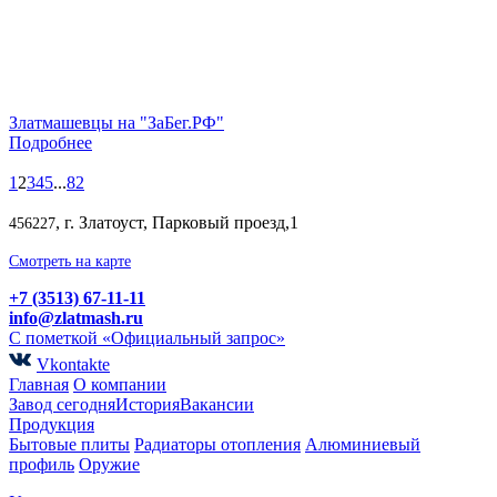
Златмашевцы на "ЗаБег.РФ"
Подробнее
1
2
3
4
5
...
82
, г. Златоуст, Парковый проезд,1
456227
Смотреть на карте
+7 (3513) 67-11-11
info@zlatmash.ru
С пометкой «Официальный запрос»
Vkontakte
Главная
О компании
Завод сегодня
История
Вакансии
Продукция
Бытовые плиты
Радиаторы отопления
Алюминиевый
профиль
Оружие