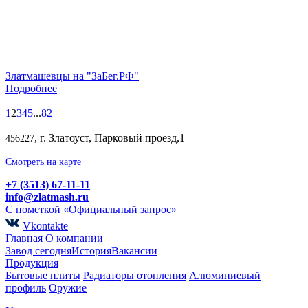
Златмашевцы на "ЗаБег.РФ"
Подробнее
1
2
3
4
5
...
82
, г. Златоуст, Парковый проезд,1
456227
Смотреть на карте
+7 (3513) 67-11-11
info@zlatmash.ru
С пометкой «Официальный запрос»
Vkontakte
Главная
О компании
Завод сегодня
История
Вакансии
Продукция
Бытовые плиты
Радиаторы отопления
Алюминиевый
профиль
Оружие