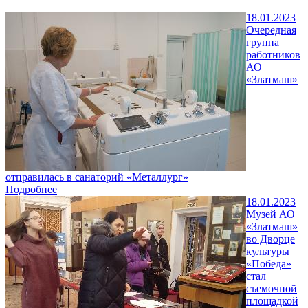
18.01.2023
Очередная
группа
работников
АО
«Златмаш»
отправилась в санаторий «Металлург»
Подробнее
18.01.2023
Музей АО
«Златмаш»
во Дворце
культуры
«Победа»
стал
съемочной
площадкой