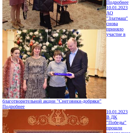
Подробнее
10.01.2023
АО
"Златмаш"
снова
приняло
участие в
благотворительной акции "Снеговики-добряки"
Подробнее
10.01.2023
В ДК
"Победы"
прошли