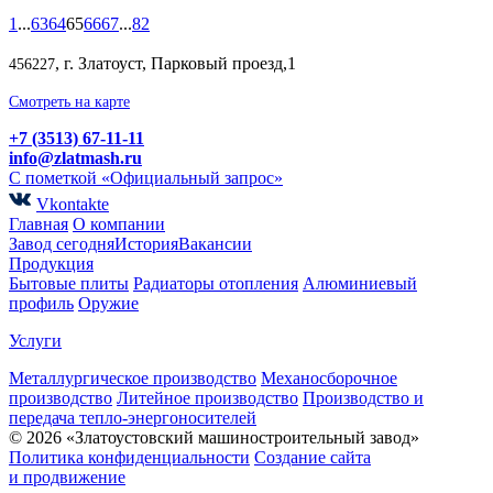
1
...
63
64
65
66
67
...
82
, г. Златоуст, Парковый проезд,1
456227
Смотреть на карте
+7 (3513) 67-11-11
info@zlatmash.ru
С пометкой «Официальный запрос»
Vkontakte
Главная
О компании
Завод сегодня
История
Вакансии
Продукция
Бытовые плиты
Радиаторы отопления
Алюминиевый
профиль
Оружие
Услуги
Металлургическое производство
Механосборочное
производство
Литейное производство
Производство и
передача тепло-энергоносителей
© 2026 «Златоустовский машиностроительный завод»
Политика конфиденциальности
Создание сайта
и продвижение