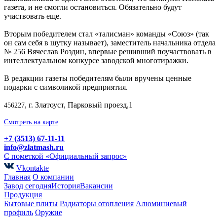
газета, и не смогли остановиться. Обязательно будут
участвовать еще.
Вторым победителем стал «талисман» команды «Союз» (так
он сам себя в шутку называет), заместитель начальника отдела
№ 256 Вячеслав Роздин, впервые решивший поучаствовать в
интеллектуальном конкурсе заводской многотиражки.
В редакции газеты победителям были вручены ценные
подарки с символикой предприятия.
, г. Златоуст, Парковый проезд,1
456227
Смотреть на карте
+7 (3513) 67-11-11
info@zlatmash.ru
С пометкой «Официальный запрос»
Vkontakte
Главная
О компании
Завод сегодня
История
Вакансии
Продукция
Бытовые плиты
Радиаторы отопления
Алюминиевый
профиль
Оружие