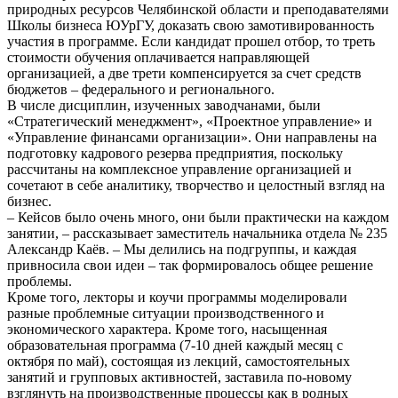
природных ресурсов Челябинской области и преподавателями
Школы бизнеса ЮУрГУ, доказать свою замотивированность
участия в программе. Если кандидат прошел отбор, то треть
стоимости обучения оплачивается направляющей
организацией, а две трети компенсируется за счет средств
бюджетов – федерального и регионального.
В числе дисциплин, изученных заводчанами, были
«Стратегический менеджмент», «Проектное управление» и
«Управление финансами организации». Они направлены на
подготовку кадрового резерва предприятия, поскольку
рассчитаны на комплексное управление организацией и
сочетают в себе аналитику, творчество и целостный взгляд на
бизнес.
– Кейсов было очень много, они были практически на каждом
занятии, – рассказывает заместитель начальника отдела № 235
Александр Каёв. – Мы делились на подгруппы, и каждая
привносила свои идеи – так формировалось общее решение
проблемы.
Кроме того, лекторы и коучи программы моделировали
разные проблемные ситуации производственного и
экономического характера. Кроме того, насыщенная
образовательная программа (7-10 дней каждый месяц с
октября по май), состоящая из лекций, самостоятельных
занятий и групповых активностей, заставила по-новому
взглянуть на производственные процессы как в родных