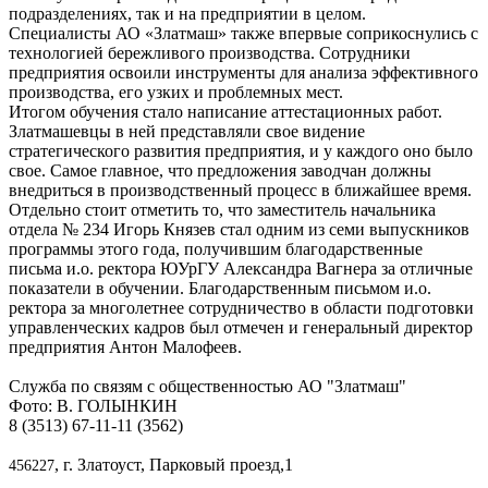
подразделениях, так и на предприятии в целом.
Специалисты АО «Златмаш» также впервые соприкоснулись с
технологией бережливого производства. Сотрудники
предприятия освоили инструменты для анализа эффективного
производства, его узких и проблемных мест.
Итогом обучения стало написание аттестационных работ.
Златмашевцы в ней представляли свое видение
стратегического развития предприятия, и у каждого оно было
свое. Самое главное, что предложения заводчан должны
внедриться в производственный процесс в ближайшее время.
Отдельно стоит отметить то, что заместитель начальника
отдела № 234 Игорь Князев стал одним из семи выпускников
программы этого года, получившим благодарственные
письма и.о. ректора ЮУрГУ Александра Вагнера за отличные
показатели в обучении. Благодарственным письмом и.о.
ректора за многолетнее сотрудничество в области подготовки
управленческих кадров был отмечен и генеральный директор
предприятия Антон Малофеев.
Служба по связям с общественностью АО "Златмаш"
Фото: В. ГОЛЫНКИН
8 (3513) 67-11-11 (3562)
, г. Златоуст, Парковый проезд,1
456227