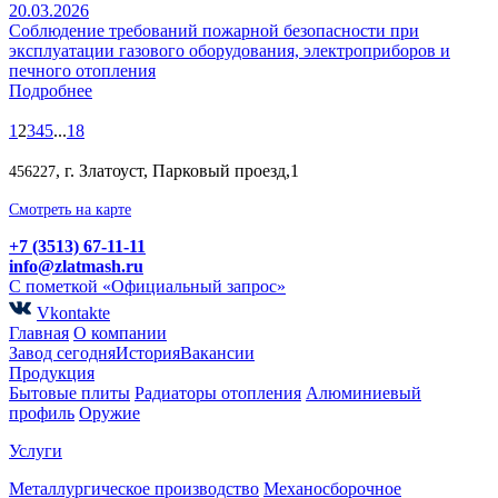
20.03.2026
Соблюдение требований пожарной безопасности при
эксплуатации газового оборудования, электроприборов и
печного отопления
Подробнее
1
2
3
4
5
...
18
, г. Златоуст, Парковый проезд,1
456227
Смотреть на карте
+7 (3513) 67-11-11
info@zlatmash.ru
С пометкой «Официальный запрос»
Vkontakte
Главная
О компании
Завод сегодня
История
Вакансии
Продукция
Бытовые плиты
Радиаторы отопления
Алюминиевый
профиль
Оружие
Услуги
Металлургическое производство
Механосборочное